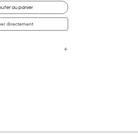
outer au panier
yer directement
h sur canette de peinture aérosol