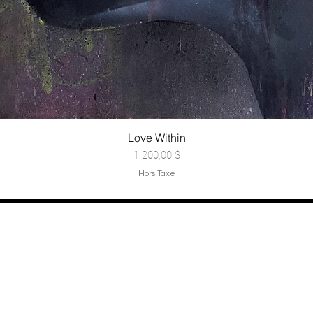
Love Within
Prix
1 200,00 $
Hors Taxe
Contact
info @ maliciouz.com