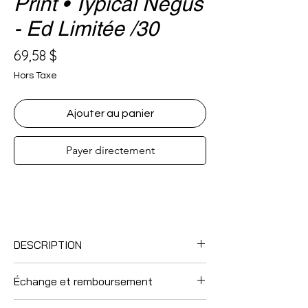
Print • Typical Négus
- Ed Limitée /30
Prix
69,58 $
Hors Taxe
Ajouter au panier
Payer directement
DESCRIPTION
Impression en édition limitée de 30
Échange et remboursement
exemplaires
– 18 x 24 po
Aucun échange ni remboursement.