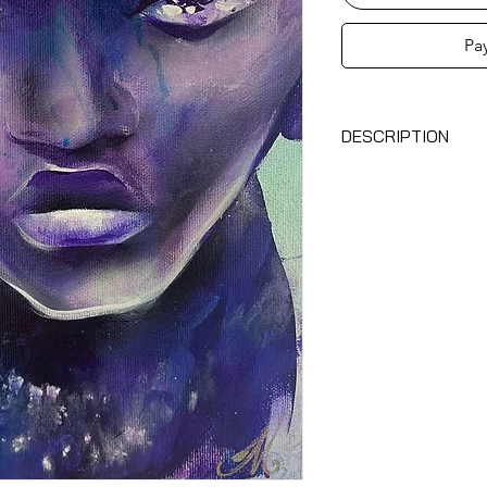
Pa
DESCRIPTION
Sans titre, 2023
MALICIOUZ
Acrylique et aérogra
8x10 po