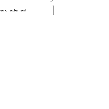
yer directement
phie sur toile